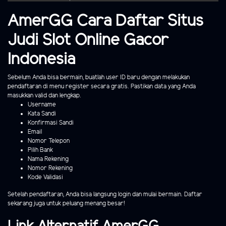
AmerGG Cara Daftar Situs
Judi Slot Online Gacor
Indonesia
Sebelum Anda bisa bermain, buatlah user ID baru dengan melakukan
pendaftaran di menu register secara gratis. Pastikan data yang Anda
masukkan valid dan lengkap.
Username
Kata Sandi
Konfirmasi Sandi
Email
Nomor Telepon
Pilih Bank
Nama Rekening
Nomor Rekening
Kode Validasi
Setelah pendaftaran, Anda bisa langsung login dan mulai bermain. Daftar
sekarang juga untuk peluang menang besar!