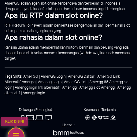
AmerGG adalah agen slot online terpercaya dan terbesar di Indonesia
dengan menyediakan info slot gacor hari ini dan bocoran togel terlengkap.
Apa itu RTP dalam slot online?
RTP (Return To Player) adalah persentase pengembalian dari permainan slot
untuk pemain dalam jangka panjang.
Apa rahasia dalam slot online?
Rahasia utama adalah memperhatikan history bermain dan peluang yang ada.
Jangan lupa untuk selalu menarik kemenangan (withdraw) jika sudah mencapai
target.
Tags Slots:
AmerGG
|
AmerGG Login
|
AmerGG Daftar
|
AmerGG Link
Alternatif
Amergg
|
Amergg Login
|
Amer GG slot
|
Amergg 88
Amergg slot
login
|
Amergg login link alternatif
|
Amer gg
|
Amergg slot
Amergg
|
Amergg
alternatif
|
Amergg login
Dukungan Perangkat :
Keamanan Terjamin :
KLIK DISINI
Lisensi :