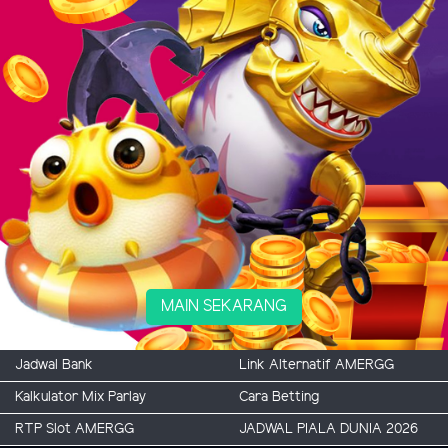
MAIN SEKARANG
Jadwal Bank
Link Alternatif AMERGG
Kalkulator Mix Parlay
Cara Betting
RTP Slot AMERGG
JADWAL PIALA DUNIA 2026