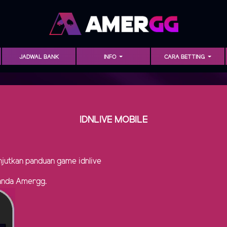
JADWAL BANK
INFO
CARA BETTING
IDNLIVE MOBILE
njutkan panduan game idnlive
randa Amergg.