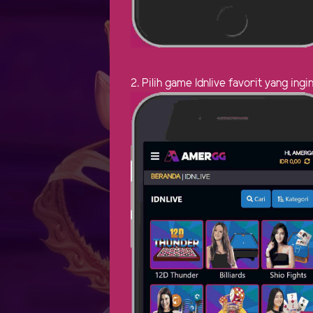
2. Pilih game Idnlive favorit yang ingi