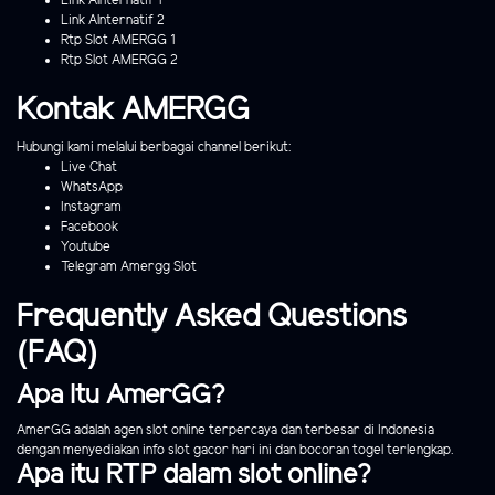
Link Alnternatif 1
Link Alnternatif 2
Rtp Slot AMERGG 1
Rtp Slot AMERGG 2
Kontak AMERGG
Hubungi kami melalui berbagai channel berikut:
Live Chat
WhatsApp
Instagram
Facebook
Youtube
Telegram Amergg Slot
Frequently Asked Questions
(FAQ)
Apa Itu AmerGG?
AmerGG adalah agen slot online terpercaya dan terbesar di Indonesia
dengan menyediakan info slot gacor hari ini dan bocoran togel terlengkap.
Apa itu RTP dalam slot online?