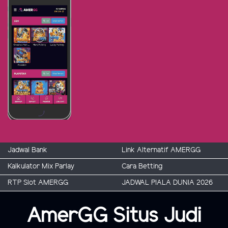
Jadwal Bank
Link Alternatif AMERGG
Kalkulator Mix Parlay
Cara Betting
RTP Slot AMERGG
JADWAL PIALA DUNIA 2026
AmerGG Situs Judi